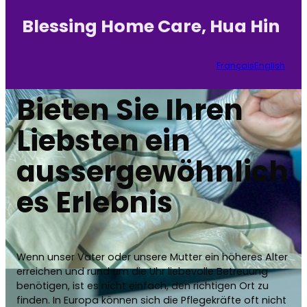
Blessing Home Care, Hua Hin
Français
English
Bieten Sie Ihren
Liebsten ein
aussergewöhnlich
es Erlebnis
Wenn unser Vater oder unsere Mutter ein höheres Alter
erreichen und rund um die Uhr liebevolle Betreuung
benötigen, ist es nicht einfach, den richtigen Ort zu
finden. In Europa können sich die Pflegekräfte oft nicht